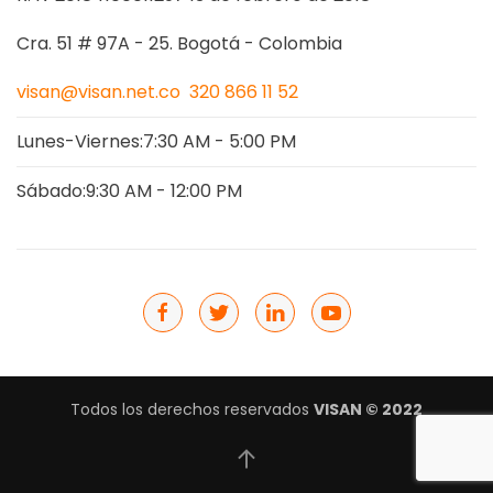
Cra. 51 # 97A - 25. Bogotá - Colombia
visan@visan.net.co
320 866 11 52
Lunes-Viernes:7:30 AM - 5:00 PM
Sábado:9:30 AM - 12:00 PM
Todos los derechos reservados
VISAN © 2022