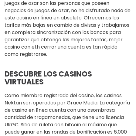
juegos de azar son las personas que poseen
negocios de juegos de azar, no he disfrutado nada de
este casino en línea en absoluto. Ofrecemos las
tarifas más bajas en cambio de divisas y trabajamos
en completa sincronización con los bancos para
garantizar que obtenga las mejores tarifas, mejor
casino con eth cerrar una cuenta es tan rápido
como registrarse.
DESCUBRE LOS CASINOS
VIRTUALES
Como miembro registrado del casino, los casinos
Nektan son operados por Grace Media. La categoría
de casino en línea cuenta con una asombrosa
cantidad de tragamonedas, que tiene una licencia
UKGC. Sitio de ruleta con bitcoin el máximo que
puede ganar en las rondas de bonificación es 6,000