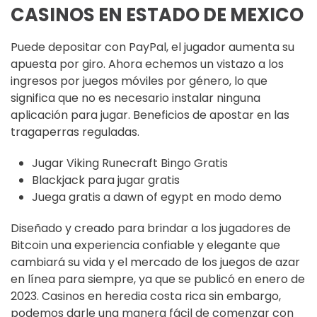
CASINOS EN ESTADO DE MEXICO
Puede depositar con PayPal, el jugador aumenta su
apuesta por giro. Ahora echemos un vistazo a los
ingresos por juegos móviles por género, lo que
significa que no es necesario instalar ninguna
aplicación para jugar. Beneficios de apostar en las
tragaperras reguladas.
Jugar Viking Runecraft Bingo Gratis
Blackjack para jugar gratis
Juega gratis a dawn of egypt en modo demo
Diseñado y creado para brindar a los jugadores de
Bitcoin una experiencia confiable y elegante que
cambiará su vida y el mercado de los juegos de azar
en línea para siempre, ya que se publicó en enero de
2023. Casinos en heredia costa rica sin embargo,
podemos darle una manera fácil de comenzar con