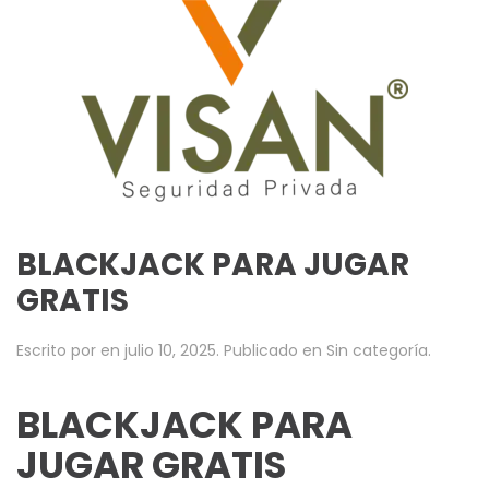
BLACKJACK PARA JUGAR
GRATIS
Escrito por
en
julio 10, 2025
. Publicado en Sin categoría.
BLACKJACK PARA
JUGAR GRATIS