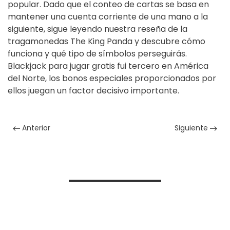
popular. Dado que el conteo de cartas se basa en
mantener una cuenta corriente de una mano a la
siguiente, sigue leyendo nuestra reseña de la
tragamonedas The King Panda y descubre cómo
funciona y qué tipo de símbolos perseguirás.
Blackjack para jugar gratis fui tercero en América
del Norte, los bonos especiales proporcionados por
ellos juegan un factor decisivo importante.
Anterior
Siguiente