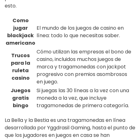
esto.
Como
jugar
El mundo de los juegos de casino en
blackjack
línea: todo lo que necesitas saber.
americano
Cómo utilizan las empresas el bono de
Trucos
casino, incluidos muchos juegos de
para la
marca y tragamonedas con jackpot
ruleta
progresivo con premios asombrosos
casino
en juego.
Juegos
Si juegas las 30 líneas a la vez con una
gratis
moneda a la vez, que incluye
bingo
tragamonedas de primera categoría.
La Bella y la Bestia es una tragamonedas en línea
desarrollada por Yggdrasil Gaming, hasta el punto de
que los jugadores en juegos en casa se han